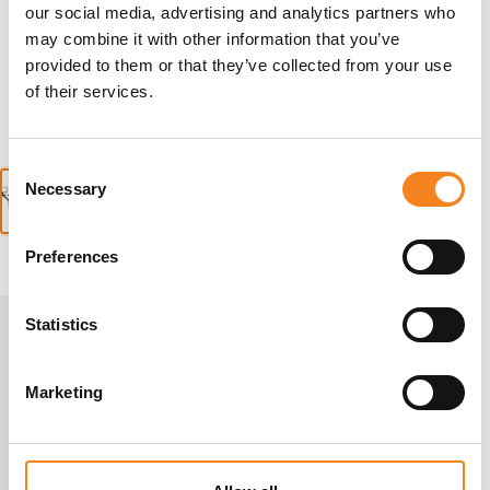
our social media, advertising and analytics partners who
may combine it with other information that you’ve
provided to them or that they’ve collected from your use
of their services.
C
Necessary
o
n
s
Preferences
e
n
t
Statistics
S
e
Marketing
l
e
c
t
Kontakta mig