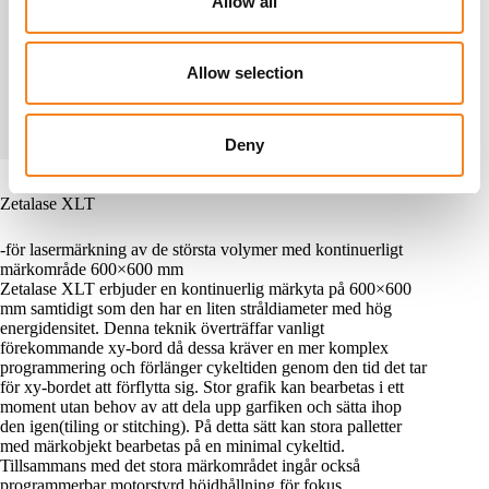
Allow all
i
Urban Gärds
o
urban@lmiab.se
n
Allow selection
+46(0)281-307 16
Skicka meddelande
Deny
Zetalase XLT
-för lasermärkning av de största volymer med kontinuerligt
märkområde 600×600 mm
Zetalase XLT erbjuder en kontinuerlig märkyta på 600×600
mm samtidigt som den har en liten stråldiameter med hög
energidensitet. Denna teknik överträffar vanligt
förekommande xy-bord då dessa kräver en mer komplex
programmering och förlänger cykeltiden genom den tid det tar
för xy-bordet att förflytta sig. Stor grafik kan bearbetas i ett
moment utan behov av att dela upp garfiken och sätta ihop
den igen(tiling or stitching). På detta sätt kan stora palletter
med märkobjekt bearbetas på en minimal cykeltid.
Tillsammans med det stora märkområdet ingår också
programmerbar motorstyrd höjdhållning för fokus.