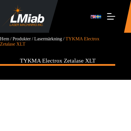
Hoppa
till
innehåll
Hem
/
Produkter
/
Lasermärkning
/
TYKMA Electrox
Zetalase XLT
TYKMA Electrox Zetalase XLT