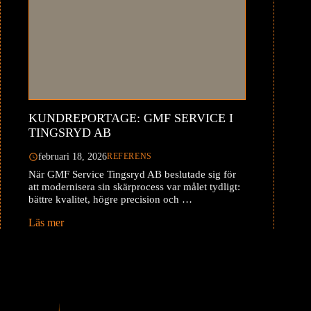
KUNDREPORTAGE: GMF SERVICE I
TINGSRYD AB
februari 18, 2026
REFERENS
När GMF Service Tingsryd AB beslutade sig för
att modernisera sin skärprocess var målet tydligt:
bättre kvalitet, högre precision och …
Läs mer
Sidnumrering
1
2
3
Nästa
för