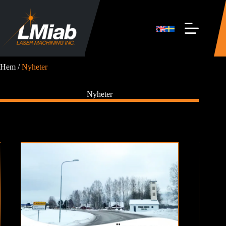
Hoppa
till
innehåll
Hem
/
Nyheter
Nyheter