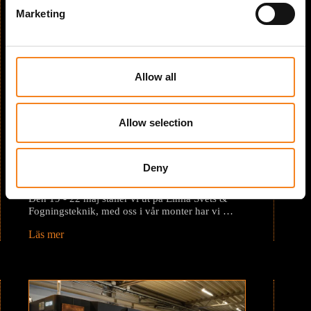
e
Marketing
l
e
c
t
Allow all
i
o
n
Allow selection
Besök oss på Elmia 19 – 22 maj
Deny
april 15, 2026
Den 19 - 22 maj ställer vi ut på Elmia Svets &
Fogningsteknik, med oss i vår monter har vi …
Läs mer