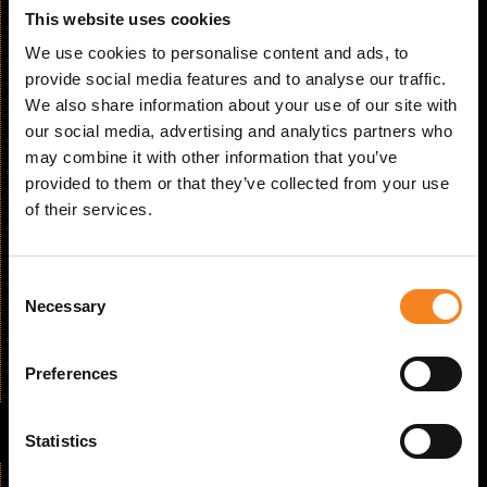
This website uses cookies
We use cookies to personalise content and ads, to
provide social media features and to analyse our traffic.
We also share information about your use of our site with
our social media, advertising and analytics partners who
may combine it with other information that you’ve
provided to them or that they’ve collected from your use
of their services.
Lasersäkerhet Del III
C
april 21, 2026
Necessary
o
Lasersäkerheten tar konkreta steg framåt. -
Branschen samlad hos LMI AB för Lasersäkerhet
n
del III.
s
Preferences
e
Läs mer
n
t
Statistics
S