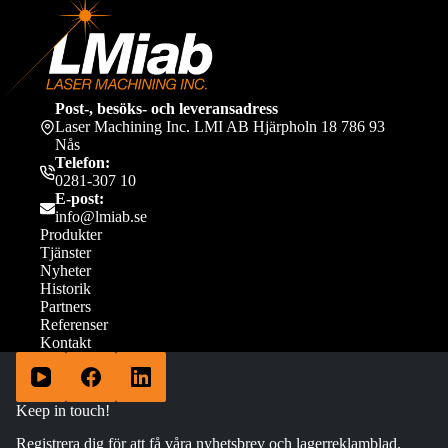
inlägg
Post-, besöks- och leveransadress
Laser Machining Inc. LMI AB Hjärpholn 18 786 93
Nås
Telefon:
0281-307 10
E-post:
info@lmiab.se
Produkter
Tjänster
Nyheter
Historik
Partners
Referenser
Kontakt
Keep in touch!
Registrera dig för att få våra nyhetsbrev och lagerreklamblad.